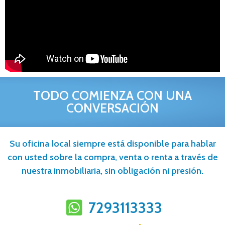
TODO COMIENZA CON UNA
CONVERSACIÓN
Su oficina local siempre está disponible para hablar
con usted sobre la compra, venta o renta a través de
nuestra inmobiliaria, sin obligación ni presión.
7293113333