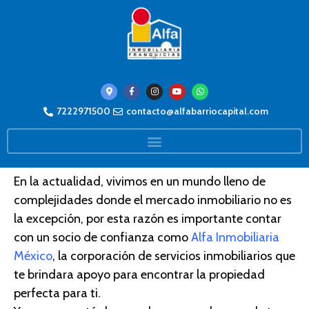
Superando los límites de una
7222971500
contacto@alfabarriocapital.com
agencia inmobiliaria tradicional
con Alfa México
En la actualidad, vivimos en un mundo lleno de
complejidade
s d
onde el mercado inmobiliario no es
la excepción, por esta razón es importante contar
con un socio de confianza como
Alfa Inmobiliaria
México
, la corporación de servicios inmobiliarios que
te brindara apoyo para encontrar la propiedad
perfecta para ti.