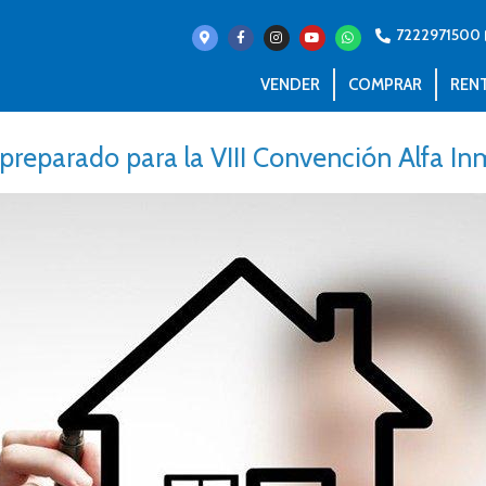
7222971500
VENDER
COMPRAR
REN
preparado para la VIII Convención Alfa Inm