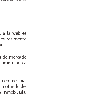
a a la web es
ones realmente
no.
as del mercado
inmobiliario a
po empresarial
o profundo del
 Inmobiliaria,