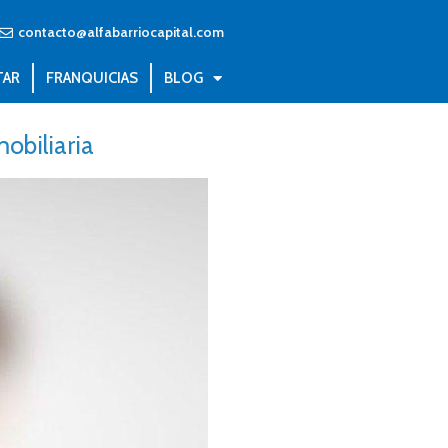
contacto@alfabarriocapital.com
TAR
FRANQUICIAS
BLOG
obiliaria