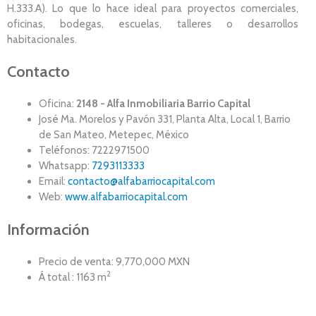
H.333.A). Lo que lo hace ideal para proyectos comerciales,
oficinas, bodegas, escuelas, talleres o desarrollos
habitacionales.
Contacto
Oficina:
2148 - Alfa Inmobiliaria Barrio Capital
José Ma. Morelos y Pavón 331, Planta Alta, Local 1, Barrio
de San Mateo, Metepec, México
Teléfonos: 7222971500
Whatsapp:
7293113333
Email:
contacto@alfabarriocapital.com
Web:
www.alfabarriocapital.com
Información
Precio de venta: 9,770,000 MXN
2
Á total : 1163 m