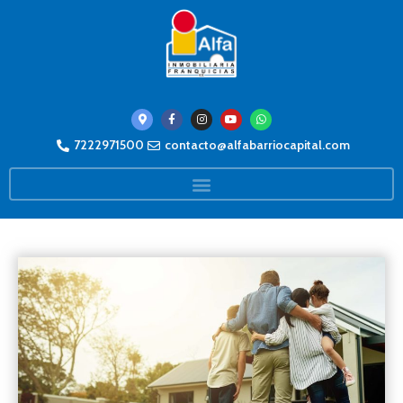
7222971500
contacto@alfabarriocapital.com